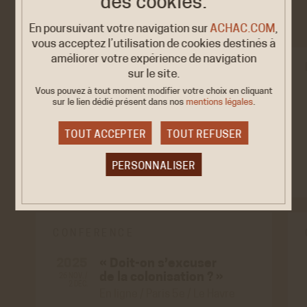
des cookies.
coloniale
En poursuivant votre navigation sur
ACHAC.COM
,
vous acceptez l’utilisation de cookies destinés à
améliorer votre expérience de navigation
CONFÉRENCE/DÉBAT
sur le site.
Vous pouvez à tout moment modifier votre choix en cliquant
« Doit-on s’excuser
2026
sur le lien dédié
présent dans nos
mentions légales
.
de la colonisation ? »
25 JUIN
de…
TOUT ACCEPTER
TOUT REFUSER
Paris, <strong>La maison de
l’Afrique</strong> 4, rue…
PERSONNALISER
Cookies obligatoire
Ces cookies sont nécessaires au bon fonctionnement
CONFÉRENCE
du site internet et ne peuvent être désactivés. Ces
cookies ne récoltent et ne transmettent aucunes
« Doit-on s’excuser
2025
données personnelles sensibles.
de la colonisation ? »
26 NOV. /
2 DÉC.
Réseaux sociaux
En ligne / Paris 5e / Le Havre