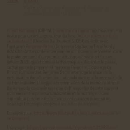
2026
6 MAI
Paris
,
L'Atelier des Abbesses - 8 Passage de
e
Abbesses (Paris 18
) à
19h00
Pascal Blanchard
(CRHIM,
Université de Lausanne
), historien, est
invité pour un échange autour du livre
Doit-on s’excuser de la
colonisation ?
(Desclée De Brouwer, 2025), co-écrit avec
l’historien
Benjamin Stora
(Université Sorbonne Paris Nord /
INALCO). Cette conférence animée par Dominique Vénéré, dans
le prolongement d’un premier échange à Pointe-à-Pitre en
janvier 2026, questionnera la dynamique « Regarder le passé,
comprendre le présent et préparer l’avenir ». L’ouvrage de
Pascal Blanchard et Benjamin Stora interroge la place de la
colonisation dans la mémoire nationale ainsi que la nécessité de
sa transmission. Puisque la transmission de la mémoire autour
de la période coloniale reste un défi, avec des débats souvent
polarisés entre plusieurs radicalités et la nostalgie d’une
« grandeur perdue » de la France, cet ouvrage propose un
éclairage historique propice à un débat plus apaisé.
En savoir plus :
https://www.billetweb.fr/faut-il-sexcuser-de-la-
colonisation
L’ouvrage :
https://www.editionsddb.fr/product/131958/doit-