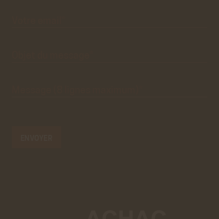
premier
pré-
des données statistiques.
formulaire
de
Votre
email*
En savoir plus
contact
n'est
que
visuel.
ACCEPTER
REFUSER
Objet du
message*
Message
(8 lignes
maximum)*