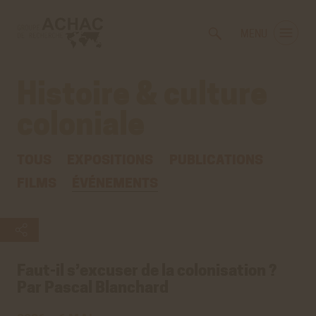
Voir
Aller
la
au
MENU
gestion
contenu
des
principal
cookies
Histoire & culture
coloniale
TOUS
EXPOSITIONS
PUBLICATIONS
FILMS
ÉVÉNEMENTS
Faut-il s’excuser de la colonisation ?
Par Pascal Blanchard