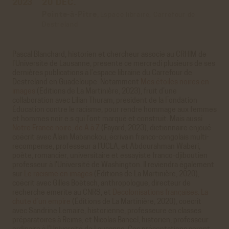
2023
20 DÉC.
Pointe-à-Pitre
,
Espace libraire, Carrefour de
Destreland
Pascal Blanchard, historien et chercheur associé au CRHIM de
l’Université de Lausanne, présente ce mercredi plusieurs de ses
dernières publications à l’espace librairie du Carrefour de
Destreland en Guadeloupe. Notamment
Mes étoiles noires en
images
(Éditions de La Martinière, 2023), fruit d’une
collaboration avec Lilian Thuram, président de la Fondation
Éducation contre le racisme, pour rendre hommage aux femmes
et hommes noir.e.s qui l’ont marqué et construit. Mais aussi
Notre France noire, de A à Z
(Fayard, 2023), dictionnaire enjoué
coécrit avec Alain Mabanckou, écrivain franco-congolais multi-
récompensé, professeur à l'UCLA, et Abdourahman Waberi,
poète, romancier, universitaire et essayiste franco-djiboutien
professeur à l'Université de Washington. Il reviendra également
sur
Le racisme en images
(Éditions de La Martinière, 2020),
coécrit avec Gilles Boëtsch, anthropologue, directeur de
recherche émérite au CNRS, et
Décolonisations françaises. La
chute d’un empire
(Éditions de La Martinière, 2020), coécrit
avec Sandrine Lemaire, historienne, professeure en classes
préparatoires à Reims, et Nicolas Bancel, historien, professeur