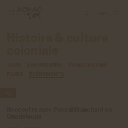
Voir
Aller
la
au
MENU
gestion
contenu
des
principal
cookies
Histoire & culture
coloniale
TOUS
EXPOSITIONS
PUBLICATIONS
FILMS
ÉVÉNEMENTS
Rencontre avec Pascal Blanchard en
Guadeloupe