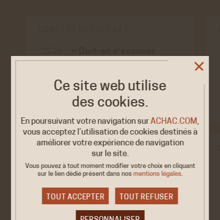
CONFÉRENCE/DÉBAT
« Doit-on s’excuser
2026
de la colonisation ? »
25 JUIN
de…
Paris, <strong>La maison de
Ce site web utilise
l’Afrique</strong> 4, rue…
des cookies.
En poursuivant votre navigation sur
ACHAC.COM
,
vous acceptez l’utilisation de cookies destinés à
améliorer votre expérience de navigation
CONFÉRENCE
sur le site.
Vous pouvez à tout moment modifier votre choix en cliquant
Faut-il s’excuser de la
2026
sur le lien dédié
présent dans nos
mentions légales
.
colonisation ? <…
6 MAI
Paris, L'Atelier des Abbesses -
TOUT ACCEPTER
TOUT REFUSER
8 Passage de Abbesses …
PERSONNALISER