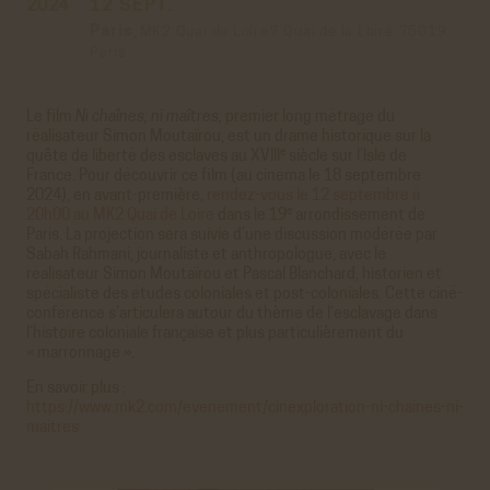
2024
12 SEPT.
Paris
,
MK2 Quai de Loire
7 Quai de la Loire
75019
Paris
Le film
Ni chaînes, ni maîtres,
premier long métrage du
réalisateur Simon Moutaïrou, est un drame historique sur la
e
quête de liberté des esclaves au XVIII
siècle sur l’Isle de
France. Pour découvrir ce film (au cinéma le 18 septembre
2024), en avant-première,
rendez-vous le 12 septembre à
e
20h00 au MK2 Quai de Loire
dans le 19
arrondissement de
Paris. La projection sera suivie d’une discussion modérée par
Sabah Rahmani, journaliste et anthropologue, avec le
réalisateur Simon Moutaïrou et Pascal Blanchard, historien et
spécialiste des études coloniales et post-coloniales. Cette ciné-
conférence s’articulera autour du thème de l’esclavage dans
l’histoire coloniale française et plus particulièrement du
« marronnage ».
En savoir plus :
https://www.mk2.com/evenement/cinexploration-ni-chaines-ni-
maitres