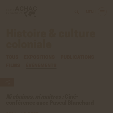
Voir
Aller
la
au
MENU
gestion
contenu
des
principal
cookies
Histoire & culture
coloniale
TOUS
EXPOSITIONS
PUBLICATIONS
FILMS
ÉVÉNEMENTS
Ni chaînes, ni maîtres :
Ciné-
conférence avec Pascal Blanchard