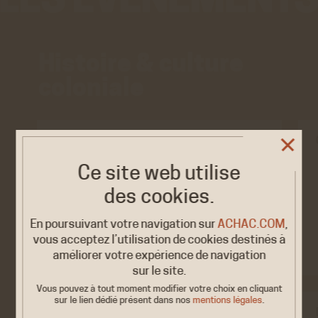
Histoire & culture
coloniale
CONFÉRENCE/DÉBAT
Ce site web utilise
« Doit-on s’excuser
2026
de la colonisation ? »
25 JUIN
des cookies.
de…
Paris, <strong>La maison de
En poursuivant votre navigation sur
ACHAC.COM
,
l’Afrique</strong> 4, rue…
vous acceptez l’utilisation de cookies destinés à
améliorer votre expérience de navigation
sur le site.
Vous pouvez à tout moment modifier votre choix en cliquant
sur le lien dédié
présent dans nos
mentions légales
.
CONFÉRENCE