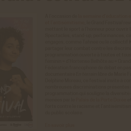
À l’occasion de
la semaine d’éducation e
et l’antisémitisme
, le
Grand Festival
rev
mettant le sport à l’honneur pour ouvrir
Spectacles, stand-up, performances, cin
engagés, comme Tahnee ou le collectif K
partager leur combat contre les discrim
programmation ouverte à toutes et tous. 
féminin » d’Hortense Belhôte au « Grand 
Fédération francophone de débat en pass
documentaire
En terrain libre
de Marie Fa
Delphine Moreau, ce festival invite à co
nombreuses discriminations présentes da
programmation qui souligne la diversité
menées par le
Palais de la Porte Dorée
e
forts contre le racisme et l’antisémiti
du public scolaire.
En savoir plus