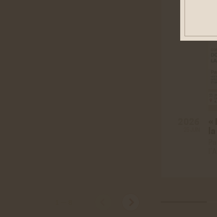
Cook
Ces co
être d
personn
Rése
Twitt
Cookies
site de
« 
2026
En savo
la
25 JUIN
Pa
Youtu
l’
Cookies
les vid
En savo
Vimé
Cookies
1
—
8
vidéos 