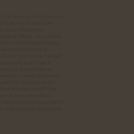
t d’actions contre le racisme
e
ient pour sa 8
édition en
 la saison Olympisme.
éma et débats : les artistes
ay!, prennent la parole pour
inations à travers une
D’une « histoire du football
procès du sport » par la
ant par la projection du
mulicki, Corinne Sullivan et
nnaître et questionner les
ns le milieu sportif. Une
 des actions éducatives
t réaffirme ses engagements
sme, à destination notamment