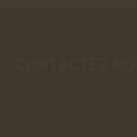
En savo
Stat
Googl
Cookies
des do
En savo
CONTACTEZ NO
Votre
Nom*
Votre
email*
Objet du
message*