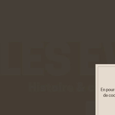
Histoire & cult
En pour
de coo
CONFÉREN