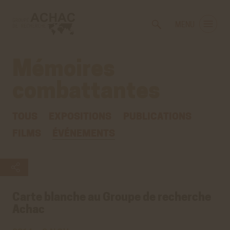
Voir
Aller
la
au
MENU
gestion
contenu
des
principal
cookies
Mémoires
combattantes
TOUS
EXPOSITIONS
PUBLICATIONS
FILMS
ÉVÉNEMENTS
Carte blanche au Groupe de recherche
Achac