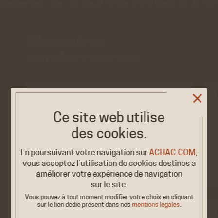
Mémoires
combattantes
EXPOSITION
Ce site web utilise
« Résistantes &
2026
Combattantes. <…
19/20 SEPT.
des cookies.
Lorris, Musée de la Résistance
et de la Déportation…
En poursuivant votre navigation sur
ACHAC.COM
,
vous acceptez l’utilisation de cookies destinés à
améliorer votre expérience de navigation
sur le site.
Vous pouvez à tout moment modifier votre choix en cliquant
sur le lien dédié
présent dans nos
mentions légales
.
EXPOSITION