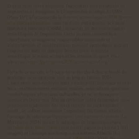
Et pour clore cette séquence, l’exposition sera présentée mi-
septembre et inaugurée le 19 septembre au siège du CNRS
e
(Paris 16
), à l’occasion de la
Journée scientifique du GDR Sports
et activités physiques
, assortie d’une visite guidée de Pascal
Blanchard, historien (CRHIM, Lausanne), un des commissaires
scientifiques de l’exposition. Cette journée rassemblera
chercheurs, enseignants, responsables associatifs et
institutionnels et constituera un moment symbolique, ancrant
l’exposition dans un dialogue fécond entre le monde
scientifique, le milieu scolaire et les acteurs du sport. Pour
s’inscrire :
https://gdr-sports2025.sciencesconf.org/
Forts de ce succès, le Groupe de recherche Achac a décidé de
prolonger ce programme tout au long de l’année 2026.
L’exposition sera déployée dans a minima 500 nouveaux sites et
lieux : établissements scolaires, mairies, associations sportives,
médiathèques, structures culturelles, et ce, en hexagone
comme en Outre-mer. Afin de renforcer cette dynamique, nous
proposons également dès cette rentrée un pack éducatif
inédit : un coffret réunissant l’exposition (au format affiche),
l’ouvrage de référence
Olympisme. Une histoire du monde
(La
Martinière, 2024) qui est le catalogue de l’exposition phare
au
Palais de la Porte Dorée
(plus de 600 pages et plus de 1 000
images) et l’ouvrage académique aux éditions Atlande
Une