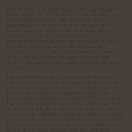
De 2020 à 2024, le programme national du Groupe de recherche
Achac «
Histoire, Sport & Citoyenneté
», mené en partenariat
avec la CASDEN Banque Populaire, a permis de diffuser
largement les valeurs éducatives et citoyennes du sport. À
travers des conférences, des colloques, des expositions
itinérantes et de nombreuses initiatives dans les
établissements scolaires, ce programme a sensibilisé plusieurs
dizaines de milliers de jeunes aux dimensions sociales,
politiques et culturelles du sport. Il a aussi rappelé combien les
Jeux Olympiques et Paralympiques, au-delà des exploits
sportifs, ont toujours été des espaces de lutte, de mémoire et
de fraternité.
Depuis le début de l’année 2025, une nouvelle étape a été
franchie avec la conception et le déploiement de l’exposition
«
Olympisme, une histoire du monde… en héritage
», pensée
par le Groupe de recherche Achac avec le soutien de ses
partenaires institutionnels et éducatifs, l’ANCT, la Dilcrah et la
Dgesco (ministère de l’Éducation nationale, de l’Enseignement
supérieur et de la Recherche). En seulement quelques mois,
cette exposition a déjà été présentée dans plusieurs centaines
d’établissements scolaires en métropole comme en Outre-mer.
Elle propose aux élèves une plongée dans 130 ans d’histoire des
Jeux modernes, de leur renaissance en 1896 à Athènes