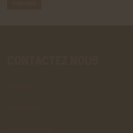
CONTACTEZ NOUS
Votre
Aller
Nom*
au
vrai
formulaire
de
contact.
Ce
premier
pré-
formulaire
de
Votre
email*
contact
n'est
que
visuel.
Objet du
message*