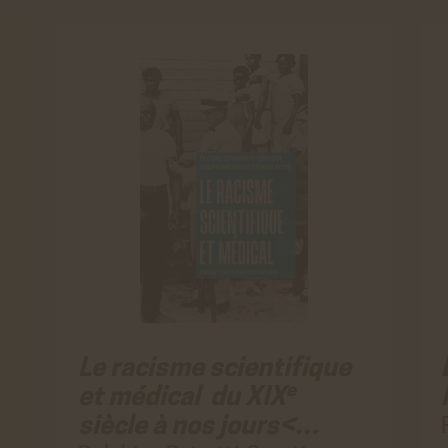
vidéos directement sur le site achac.com.
En savoir plus
ACCEPTER
REFUSER
Statistiques
Google Analytics
Cookies générés par Google Analytics pour récolter
des données statistiques.
En savoir plus
ACCEPTER
REFUSER
Le racisme scientifique
e
et médical du XIX
siècle à nos jours<…