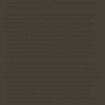
jusqu’aux Jeux de Paris 2024 avec, en perspective, Los Angeles
2028 et Alpes françaises 2030.
Conçue comme un outil pédagogique, l’exposition montre que
les Jeux ne sont pas qu’un spectacle sportif, mais aussi un
reflet de l’histoire mondiale. On y croise Jesse Owens défiant
l’Allemagne nazie en 1936, Ahmed Boughéra El Ouafi,
marathonien algérien victorieux en 1928, ou encore Derartu
Tulu et Elana Meyer, incarnant ensemble les espoirs de
réconciliation en Afrique du Sud post-apartheid. Ces figures
rappellent que chaque olympiade raconte une époque et ses
combats : luttes féministes pour accéder aux compétitions,
revendications des minorités, enjeux géopolitiques de la Guerre
e
froide, questions d’égalité et de diversité au XXI
siècle.
Cette rentrée 2025 marque donc un moment fort : l’exposition
sera au cœur de la
Journée nationale du sport scolaire
, le 17
septembre 2025, organisée dans toutes les écoles, collèges et
lycées de France. Dans 250 établissements, des milliers d’élèves
découvriront à travers elle que les Jeux sont bien plus qu’une
épreuve sportive : ils sont un miroir de nos sociétés, de leurs
fractures comme de leurs élans de solidarité. L’exposition
viendra ainsi compléter les activités sportives et ludiques
proposées ce jour-là, en donnant une profondeur historique et
citoyenne à cette fête nationale.